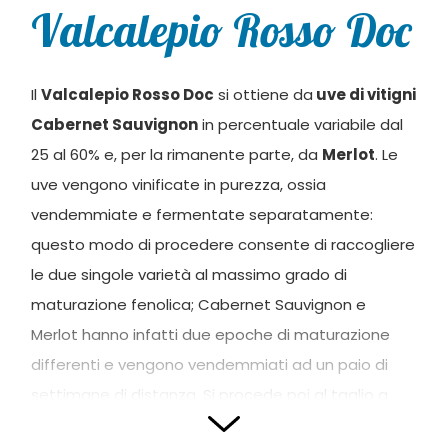
Valcalepio Rosso Doc
Il
Valcalepio Rosso Doc
si ottiene da
uve di vitigni
Cabernet Sauvignon
in percentuale variabile dal
25 al 60% e, per la rimanente parte, da
Merlot
. Le
uve vengono vinificate in purezza, ossia
vendemmiate e fermentate separatamente:
questo modo di procedere consente di raccogliere
le due singole varietà al massimo grado di
maturazione fenolica; Cabernet Sauvignon e
Merlot hanno infatti due epoche di maturazione
differenti e vengono vendemmiati ad un paio di
settimane di distanza. Si procede poi al taglio a
freddo “bordolese” nelle percentuali che vengono