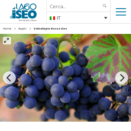
Search
SEARCH
for:
IT
>
>
Home
Sapori
Valcalepio Rosso Doc