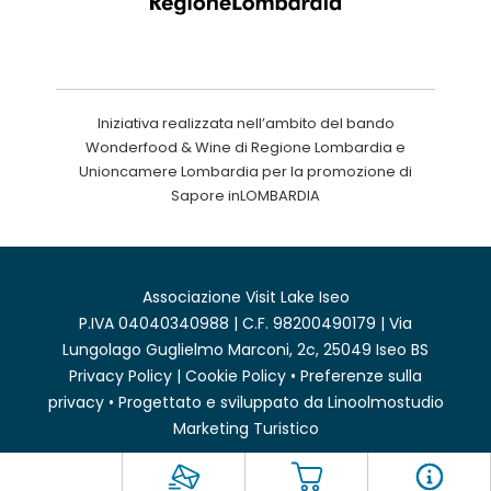
Iniziativa realizzata nell’ambito del bando
Wonderfood & Wine di Regione Lombardia e
Unioncamere Lombardia per la promozione di
Sapore inLOMBARDIA
Associazione Visit Lake Iseo
P.IVA 04040340988 | C.F. 98200490179 | Via
Lungolago Guglielmo Marconi, 2c, 25049 Iseo BS
Privacy Policy
|
Cookie Policy
•
Preferenze sulla
privacy
• Progettato e sviluppato da
Linoolmostudio
Marketing Turistico