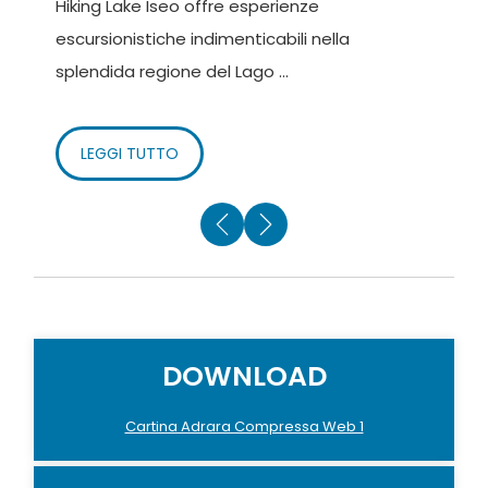
Hiking Lake Iseo offre esperienze
S
escursionistiche indimenticabili nella
d
splendida regione del Lago ...
e
LEGGI TUTTO
DOWNLOAD
Cartina Adrara Compressa Web 1