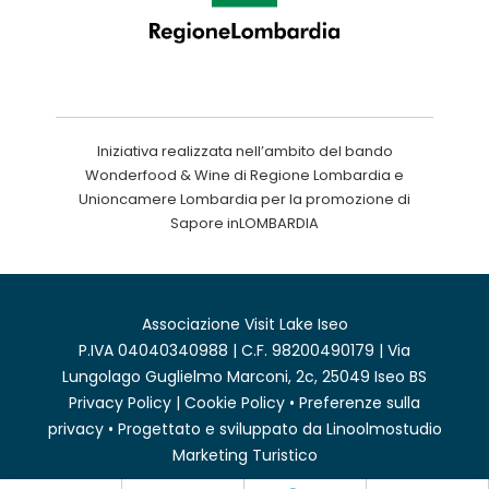
Iniziativa realizzata nell’ambito del bando
Wonderfood & Wine di Regione Lombardia e
Unioncamere Lombardia per la promozione di
Sapore inLOMBARDIA
Associazione Visit Lake Iseo
P.IVA 04040340988 | C.F. 98200490179 | Via
Lungolago Guglielmo Marconi, 2c, 25049 Iseo BS
Privacy Policy
|
Cookie Policy
•
Preferenze sulla
privacy
• Progettato e sviluppato da
Linoolmostudio
Marketing Turistico