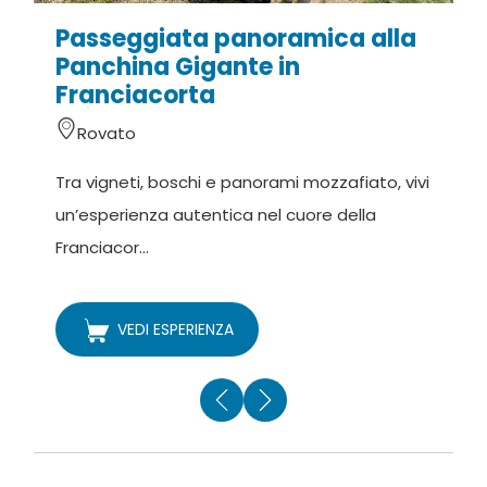
Passeggiata panoramica alla
C
Panchina Gigante in
Franciacorta
Rovato
D
Tra vigneti, boschi e panorami mozzafiato, vivi
v
un’esperienza autentica nel cuore della
o
Franciacor...
VEDI ESPERIENZA