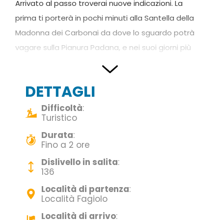
Arrivato al passo troverai nuove indicazioni. La
prima ti porterà in pochi minuti alla Santella della
Madonna dei Carbonai da dove lo sguardo potrà
vagare sulla Pianura Padana, e nei suoi giorni più
limpidi, guardando verso ovest potrai vedere il
massiccio del Monte Rosa.
DETTAGLI
Ritornato al passo Scaletta e seguendo l’altra
indicazione comincerai a risalire la cresta tra rocce
Difficoltà
:
Turistico
e bosco verso le antenne di trasmissione. Subito
Durata
:
dopo giungerai al punto più alto del monte Gaiana
Fino a 2 ore
(m. 1192) da dove puoi osservare la valle del Guerna
Dislivello in salita
:
e il monte Bronzone (m. 1334) e sullo sfondo il
136
monte Guglielmo (m. 1957). Sul lato nord del
Località di partenza
:
sentiero, delle corde metalliche delimitano una
Località Fagiolo
voragine denominata “Laga”. Scendendo nel bosco
Località di arrivo
: