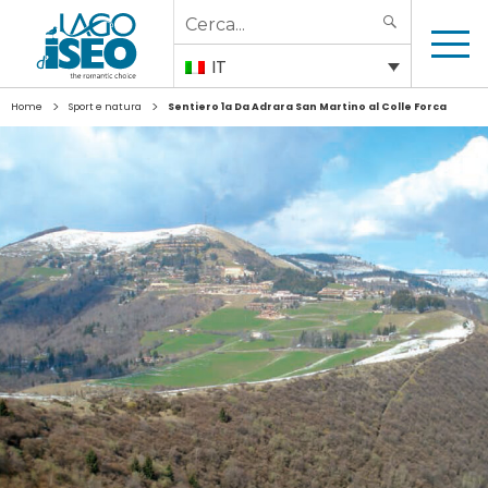
Search
SEARCH
for:
IT
>
>
Home
Sport e natura
Sentiero 1a Da Adrara San Martino al Colle Forca