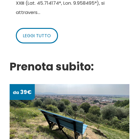
XXIII (Lat. 45.714174°, Lon. 9.958495°), si
attravers...
LEGGI TUTTO
Prenota subito:
39€
da
da