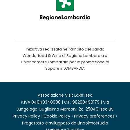
Iniziativa realizzata nell’ambito del bando
Wonderfood & Wine di Regione Lombardia e
Unioncamere Lombardia per la promozione di
Sapore inLOMBARDIA
Associazione Visit Lake Iseo
P.IVA 04040340988 | C.F. 98200490179 | Via
Lungolago Guglielmo Marconi, 2c, 25049 Iseo BS
Privacy Policy
|
Cookie Policy
•
Privacy preferences
•
Progettato e sviluppato da
Linoolmostudio
Marketing Turistico