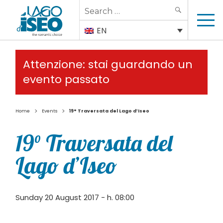
Search
SEARCH
for:
EN
Attenzione: stai guardando un
evento passato
>
>
Home
Events
19° Traversata del Lago d’Iseo
19° Traversata del
Lago d’Iseo
Sunday 20 August 2017 - h. 08:00