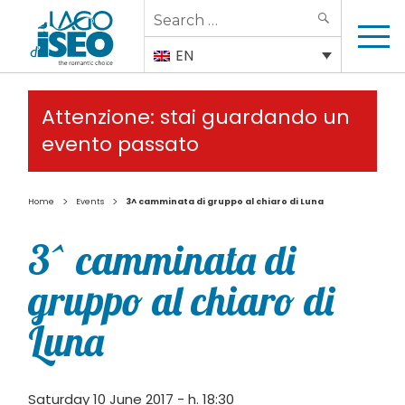
Search
SEARCH
for:
EN
Attenzione: stai guardando un
evento passato
>
>
Home
Events
3^ camminata di gruppo al chiaro di Luna
3^ camminata di
gruppo al chiaro di
Luna
Saturday 10 June 2017 - h. 18:30