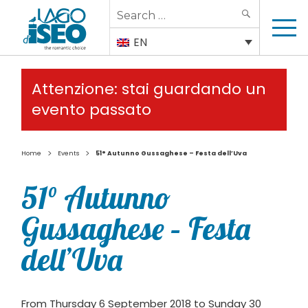
Search
SEARCH
for:
EN
Attenzione: stai guardando un
evento passato
>
>
Home
Events
51° Autunno Gussaghese – Festa dell’Uva
51° Autunno
Gussaghese – Festa
dell’Uva
From Thursday 6 September 2018 to Sunday 30