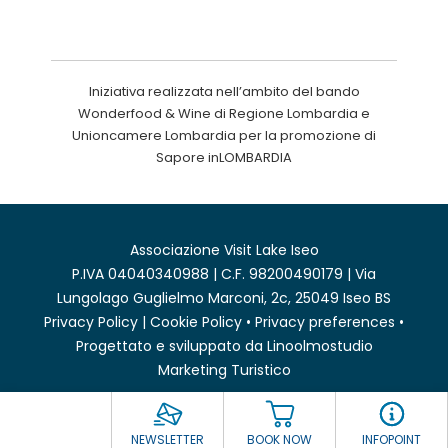
Iniziativa realizzata nell’ambito del bando
Wonderfood & Wine di Regione Lombardia e
Unioncamere Lombardia per la promozione di
Sapore inLOMBARDIA
Associazione Visit Lake Iseo
P.IVA 04040340988 | C.F. 98200490179 | Via
Lungolago Guglielmo Marconi, 2c, 25049 Iseo BS
Privacy Policy
|
Cookie Policy
•
Privacy preferences
•
Progettato e sviluppato da
Linoolmostudio
Marketing Turistico
NEWSLETTER
BOOK NOW
INFOPOINT