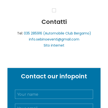
Contatti
Tel:
035 285916 (Automobile Club Bergamo)
info.sebinoeventi@gmail.com
Sito internet
Contact our infopoint
N
o
m
E
e