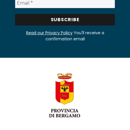
Read our Privacy Policy
You'll receive a
confirmation email