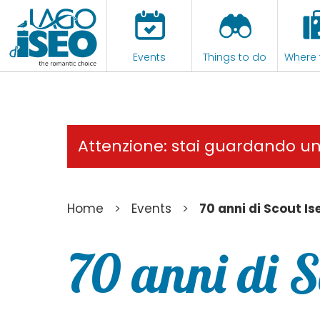
Events
Things to do
Where 
Attenzione: stai guardando u
>
>
Home
Events
70 anni di Scout Is
70 anni di S