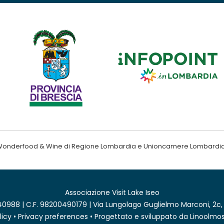
ndo Wonderfood & Wine di Regione Lombardia e Unioncamere Lombardi
Associazione Visit Lake Iseo
0988 | C.F. 98200490179 | Via Lungolago Guglielmo Marconi, 2c,
licy
•
Privacy preferences
• Progettato e sviluppato da
Linoolmos