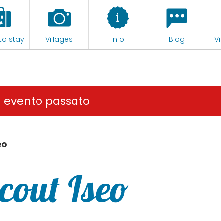
to stay
Villages
Info
Blog
Vi
n evento passato
eo
cout Iseo