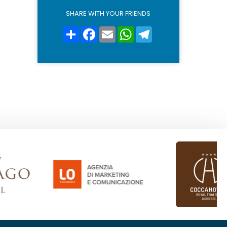
l
i
SHARE WITH YOUR FRIENDS
c
y
Condividi
Facebook
Email
WhatsApp
Telegram
*