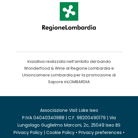
Iniziativa realizzata nell’ambito del bando
Wonderfood & Wine di Regione Lombardia e
Unioncamere Lombardia per la promozione di
Sapore inLOMBARDIA
Associazione Visit Lake Iseo
P.IVA 04040340988 | C.F. 98200490179 | Via
Lungolago Guglielmo Marconi, 2c, 25049 Iseo BS
Privacy Policy
|
Cookie Policy
•
Privacy preferences
•