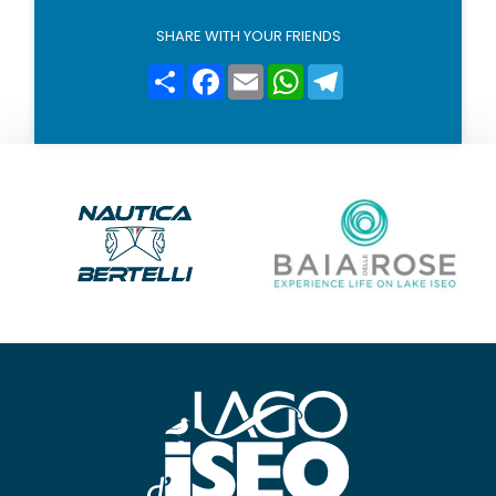
l
i
SHARE WITH YOUR FRIENDS
c
y
Condividi
Facebook
Email
WhatsApp
Telegram
*