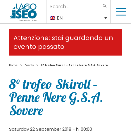
Search
SEARCH
for:
EN
Attenzione: stai guardando un
evento passato
>
>
Home
Events
8° trofeo Skiroll – Penne Nere G.S.A. Sovere
8° trofeo Skiroll –
Penne Nere G.S.A.
Sovere
Saturday 22 September 2018 - h. 00:00