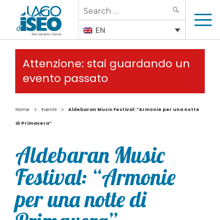
Search
SEARCH
for:
EN
Attenzione: stai guardando un
evento passato
>
>
Home
Events
Aldebaran Music Festival: “Armonie per una notte
di Primavera”
Aldebaran Music
Festival: “Armonie
per una notte di