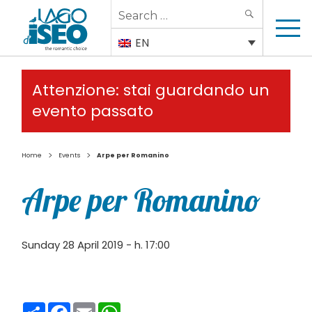
Search
SEARCH
for:
EN
Attenzione: stai guardando un
evento passato
>
>
Home
Events
Arpe per Romanino
Arpe per Romanino
Sunday 28 April 2019 - h. 17:00
Condividi
Facebook
Email
WhatsApp