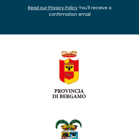
Read our Privacy Policy
You'll receive a
confirmation email