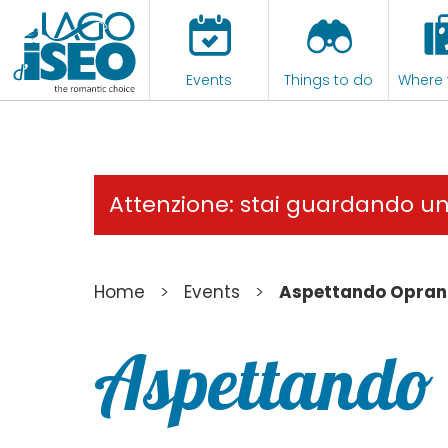
Events
Things to do
Where 
Attenzione: stai guardando u
>
>
Home
Events
Aspettando Opran
Aspettando