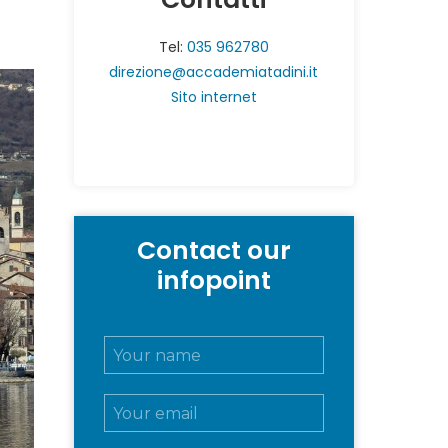
Tel:
035 962780
direzione@accademiatadini.it
Sito internet
Contact our
infopoint
N
o
m
E
e
m
e
a
c