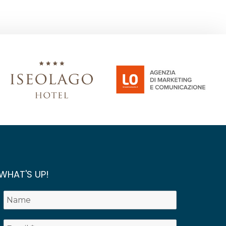
WHAT'S UP!