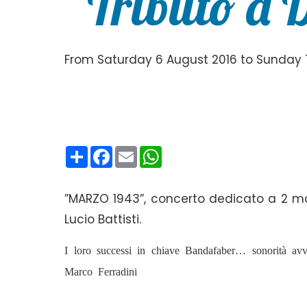
“Tributo a D
From Saturday 6 August 2016 to Sunday 7 
Condividi
Facebook
Email
WhatsApp
”MARZO 1943”, concerto dedicato a 2 mo
Lucio Battisti.
I loro successi in chiave Bandafaber… sonorità avv
Marco
Ferradini