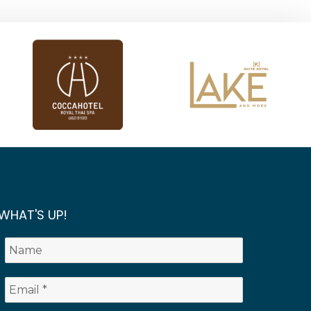
WHAT'S UP!