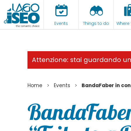
Events
Things to do
Where 
Attenzione: stai guardando u
>
>
Home
Events
BandaFaber in conc
BandaFaber 