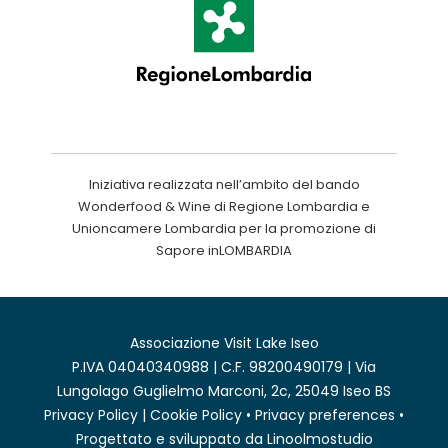
Iniziativa realizzata nell’ambito del bando
Wonderfood & Wine di Regione Lombardia e
Unioncamere Lombardia per la promozione di
Sapore inLOMBARDIA
Associazione Visit Lake Iseo
P.IVA 04040340988 | C.F. 98200490179 | Via
Lungolago Guglielmo Marconi, 2c, 25049 Iseo BS
Privacy Policy
|
Cookie Policy
•
Privacy preferences
•
Progettato e sviluppato da
Linoolmostudio