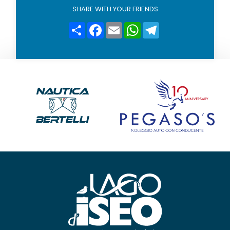
i
SHARE WITH YOUR FRIENDS
c
y
Condividi
Facebook
Email
WhatsApp
Telegram
*