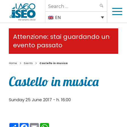
Search
SEARCH
for:
EN
Attenzione: stai guardando un
evento passato
>
>
Home
Events
Castello in musica
Castello in musica
Sunday 25 June 2017 - h. 16:00
Condividi
Facebook
Email
WhatsApp