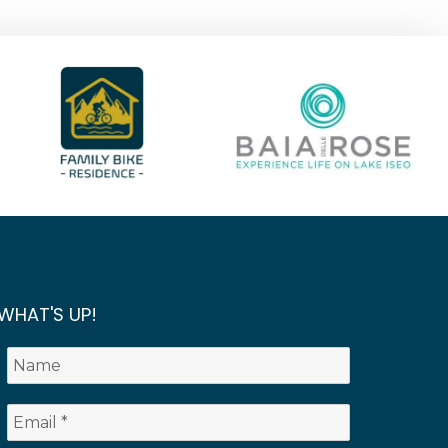
WHAT'S UP!