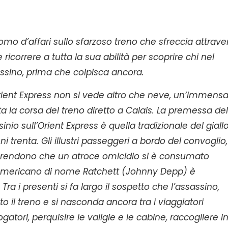
mo d’affari sullo sfarzoso treno che sfreccia attrave
 ricorrere a tutta la sua abilità per scoprire chi nel
ssino, prima che colpisca ancora.
 Orient Express non si vede altro che neve, un’immens
ta la corsa del treno diretto a Calais. La premessa del
io sull’Orient Express è quella tradizionale del giall
i trenta. Gli illustri passeggeri a bordo del convoglio,
apprendono che un atroce omicidio si è consumato
o americano di nome Ratchett (Johnny Depp) è
a i presenti si fa largo il sospetto che l’assassino,
o il treno e si nasconda ancora tra i viaggiatori
ogatori, perquisire le valigie e le cabine, raccogliere in