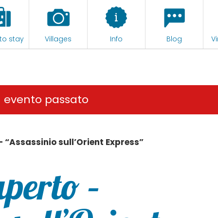
to stay
Villages
Info
Blog
Vi
n evento passato
– “Assassinio sull’Orient Express”
perto –