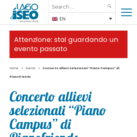
Search
SEARCH
for:
EN
Attenzione: stai guardando un
evento passato
>
>
Home
Events
Concerto allievi selezionati “Piano Campus” di
Pianofriends
Concerto allievi
selezionati “Piano
Campus” di