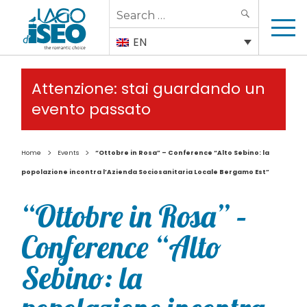
Search
SEARCH
for:
EN
Attenzione: stai guardando un
evento passato
>
>
Home
Events
“Ottobre in Rosa” – Conference “Alto Sebino: la
popolazione incontra l’Azienda Sociosanitaria Locale Bergamo Est”
“Ottobre in Rosa” –
Conference “Alto
Sebino: la