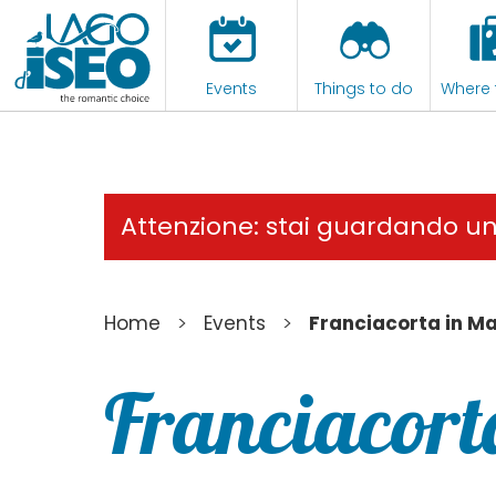
Events
Things to do
Where 
Attenzione: stai guardando u
>
>
Home
Events
Franciacorta in Ma
Franciacort