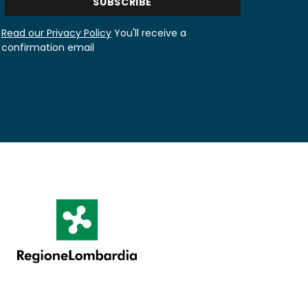
Read our Privacy Policy
You'll receive a
confirmation email