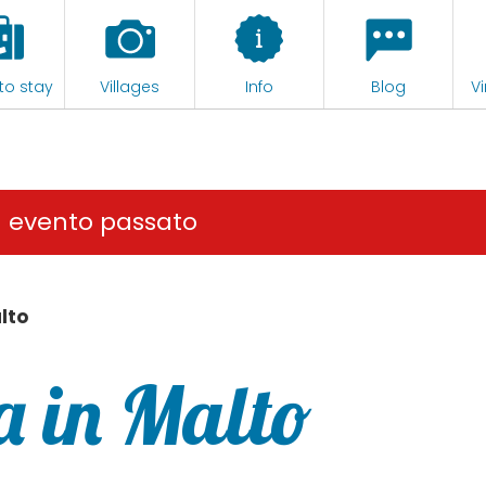
to stay
Villages
Info
Blog
Vi
n evento passato
lto
a in Malto