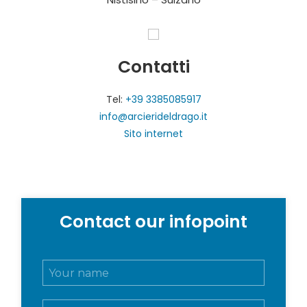
Contatti
Tel:
+39 3385085917
info@arcierideldrago.it
Sito internet
Contact our infopoint
N
o
m
E
e