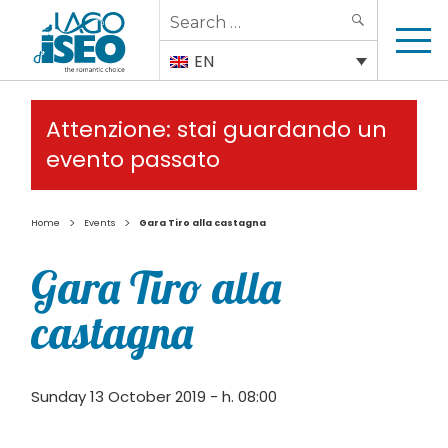
Search
SEARCH
for:
EN
Attenzione: stai guardando un
evento passato
>
>
Home
Events
Gara Tiro alla castagna
Gara Tiro alla
castagna
Sunday 13 October 2019 - h. 08:00