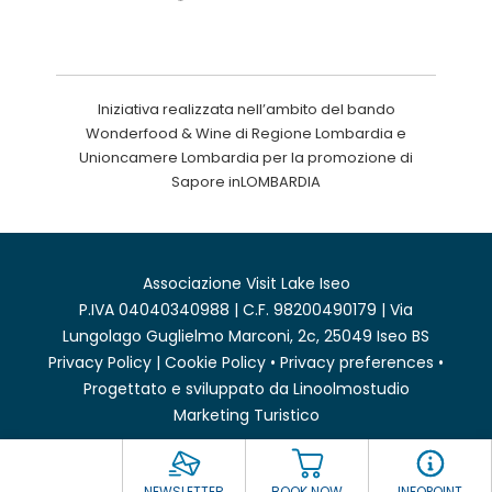
Iniziativa realizzata nell’ambito del bando
Wonderfood & Wine di Regione Lombardia e
Unioncamere Lombardia per la promozione di
Sapore inLOMBARDIA
Associazione Visit Lake Iseo
P.IVA 04040340988 | C.F. 98200490179 | Via
Lungolago Guglielmo Marconi, 2c, 25049 Iseo BS
Privacy Policy
|
Cookie Policy
•
Privacy preferences
•
Progettato e sviluppato da
Linoolmostudio
Marketing Turistico
NEWSLETTER
BOOK NOW
INFOPOINT