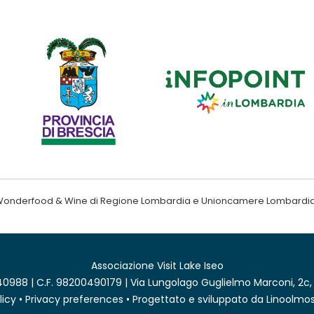
ndo Wonderfood & Wine di Regione Lombardia e Unioncamere Lombardi
Associazione Visit Lake Iseo
0988 | C.F. 98200490179 | Via Lungolago Guglielmo Marconi, 2c,
licy
•
Privacy preferences
• Progettato e sviluppato da
Linoolmos