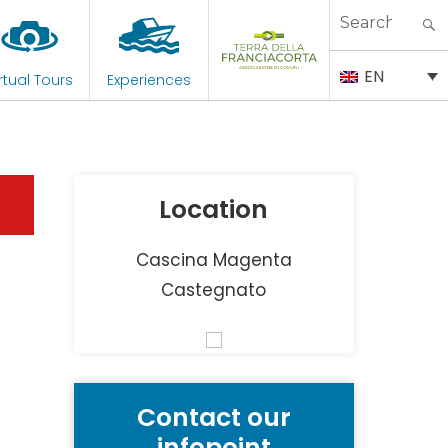
Search
for:
EN
rtual Tours
Experiences
Location
Cascina Magenta
Castegnato
Contact our
infopoint