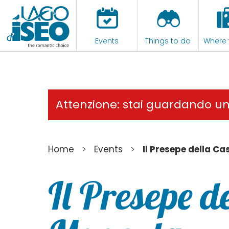
Events
Things to do
Where 
Attenzione: stai guardando u
>
>
Home
Events
Il Presepe della C
Il Presepe d