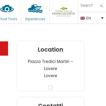
Search
for:
EN
rtual Tours
Experiences
Location
Piazza Tredici Martiri –
Lovere
Lovere
Contatti