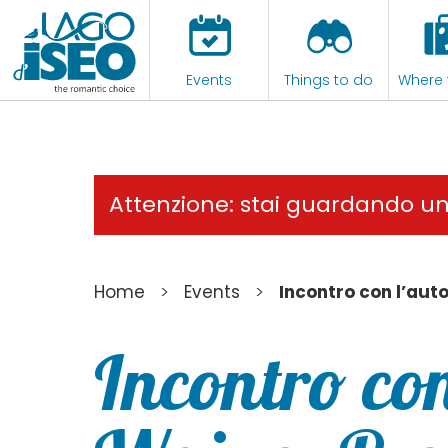
Events
Things to do
Where 
Attenzione: stai guardando u
>
>
Home
Events
Incontro con l’aut
Incontro con