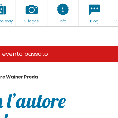
to stay
Villages
Info
Blog
Vi
n evento passato
ore Wainer Preda
 l’autore