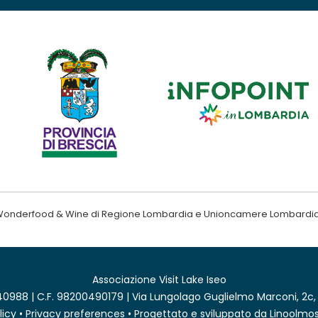
ndo Wonderfood & Wine di Regione Lombardia e Unioncamere Lombardi
Associazione Visit Lake Iseo
0988 | C.F. 98200490179 | Via Lungolago Guglielmo Marconi, 2c,
licy
•
Privacy preferences
• Progettato e sviluppato da
Linoolmos