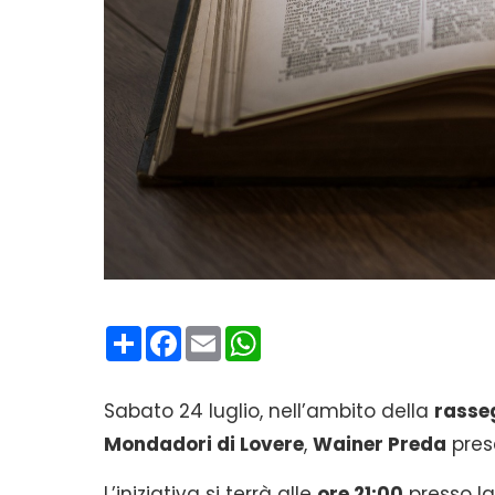
Condividi
Facebook
Email
WhatsApp
Sabato 24 luglio, nell’ambito della
rasse
Mondadori di Lovere
,
Wainer Preda
prese
L’iniziativa si terrà alle
ore 21:00
presso la 