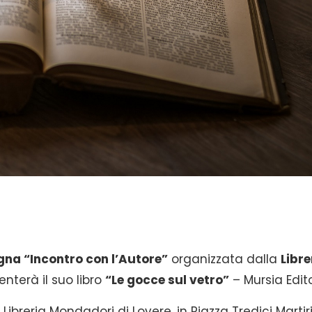
gna “Incontro con l’Autore”
organizzata dalla
Libre
nterà il suo libro
“Le gocce sul vetro”
– Mursia Edito
Libreria Mondadori di Lovere, in Piazza Tredici Martiri