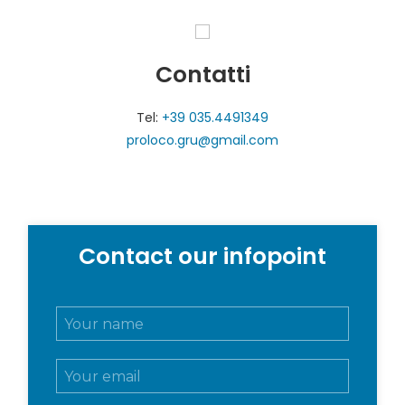
Contatti
Tel:
+39 035.4491349
proloco.gru@gmail.com
Contact our infopoint
N
o
m
E
e
m
e
a
c