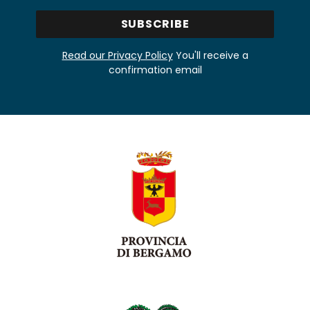
Read our Privacy Policy
You'll receive a
confirmation email