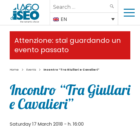
Search
SEARCH
for:
EN
Attenzione: stai guardando un
evento passato
>
>
Home
Events
Incontro “Tra Giullari e Cavalieri”
Incontro “Tra Giullari
e Cavalieri”
Saturday 17 March 2018 - h. 16:00