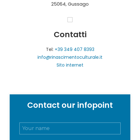
25064, Gussago
Contatti
Tel:
+39 349 407 8393
info@rinascimentoculturale.it
Sito internet
Contact our infopoint
N
o
m