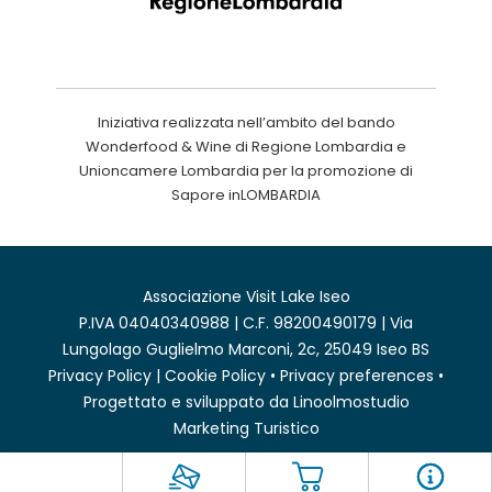
Iniziativa realizzata nell’ambito del bando
Wonderfood & Wine di Regione Lombardia e
Unioncamere Lombardia per la promozione di
Sapore inLOMBARDIA
Associazione Visit Lake Iseo
P.IVA 04040340988 | C.F. 98200490179 | Via
Lungolago Guglielmo Marconi, 2c, 25049 Iseo BS
Privacy Policy
|
Cookie Policy
•
Privacy preferences
•
Progettato e sviluppato da
Linoolmostudio
Marketing Turistico