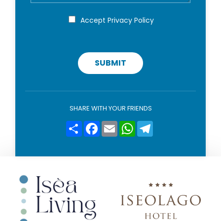
g
*
i
P
Accept
Privacy Policy
r
o
i
v
a
c
SUBMIT
y
p
o
l
i
SHARE WITH YOUR FRIENDS
c
y
Condividi
Facebook
Email
WhatsApp
Telegram
*