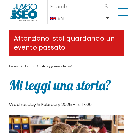
Search
SEARCH
for:
EN
Attenzione: stai guardando un
evento passato
>
>
Home
Events
Mi leggi una storia?
Mi leggi una storia?
Wednesday 5 February 2025 - h. 17:00