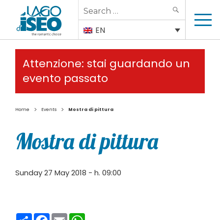
Search
SEARCH
for:
EN
Attenzione: stai guardando un
evento passato
>
>
Home
Events
Mostra di pittura
Mostra di pittura
Sunday 27 May 2018 - h. 09:00
Condividi
Facebook
Email
WhatsApp