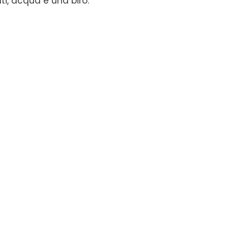
i, acqua e una biro.