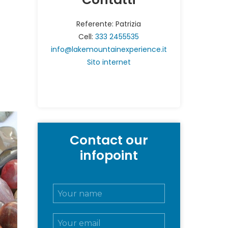
Referente: Patrizia
Cell:
333 2455535
info@lakemountainexperience.it
Sito internet
Contact our
infopoint
N
o
m
E
e
m