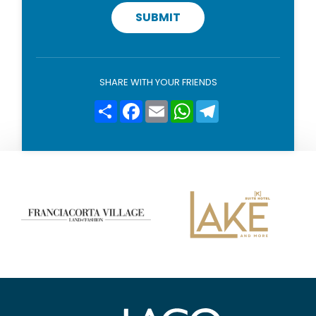
a
c
SUBMIT
y
p
o
l
i
SHARE WITH YOUR FRIENDS
c
y
Condividi
Facebook
Email
WhatsApp
Telegram
*