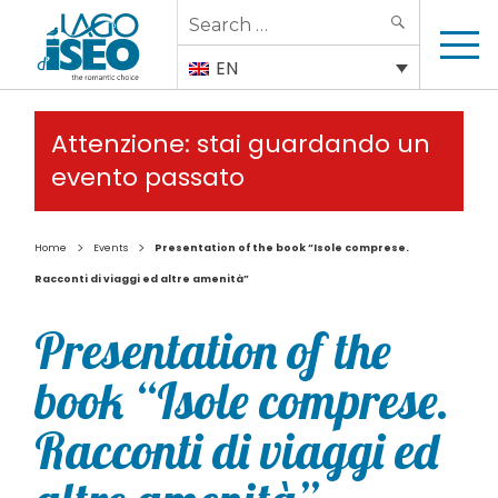
Search
SEARCH
for:
EN
Attenzione: stai guardando un
evento passato
>
>
Home
Events
Presentation of the book “Isole comprese.
Racconti di viaggi ed altre amenità”
Presentation of the
book “Isole comprese.
Racconti di viaggi ed