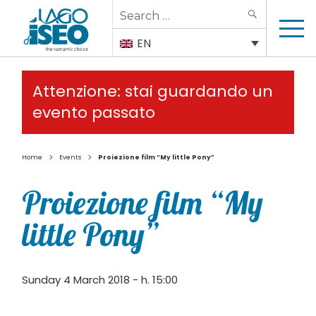
Search
SEARCH
for:
EN
Attenzione: stai guardando un
evento passato
>
>
Home
Events
Proiezione film “My little Pony”
Proiezione film “My
little Pony”
Sunday 4 March 2018 - h. 15:00