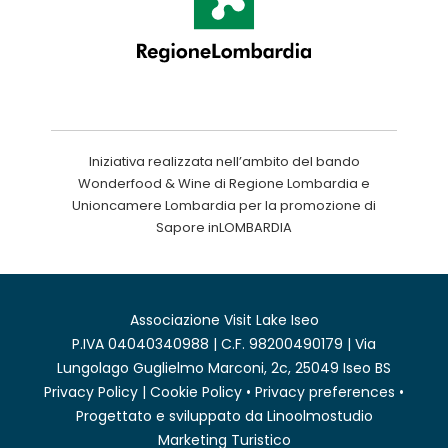
Iniziativa realizzata nell’ambito del bando
Wonderfood & Wine di Regione Lombardia e
Unioncamere Lombardia per la promozione di
Sapore inLOMBARDIA
Associazione Visit Lake Iseo
P.IVA 04040340988 | C.F. 98200490179 | Via
Lungolago Guglielmo Marconi, 2c, 25049 Iseo BS
Privacy Policy
|
Cookie Policy
•
Privacy preferences
•
Progettato e sviluppato da
Linoolmostudio
Marketing Turistico