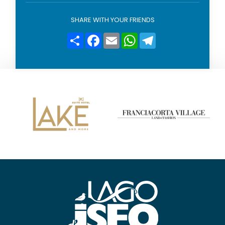
l
i
SHARE WITH YOUR FRIENDS
c
y
Condividi
Facebook
Email
WhatsApp
Telegram
*