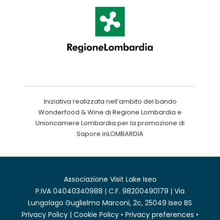
Iniziativa realizzata nell’ambito del bando
Wonderfood & Wine di Regione Lombardia e
Unioncamere Lombardia per la promozione di
Sapore inLOMBARDIA
Associazione Visit Lake Iseo
P.IVA 04040340988 | C.F. 98200490179 | Via
Lungolago Guglielmo Marconi, 2c, 25049 Iseo BS
Privacy Policy
|
Cookie Policy
•
Privacy preferences
•