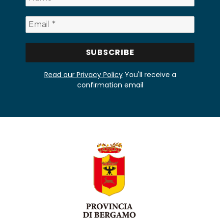
Read our Privacy Policy
You'll receive a
confirmation email