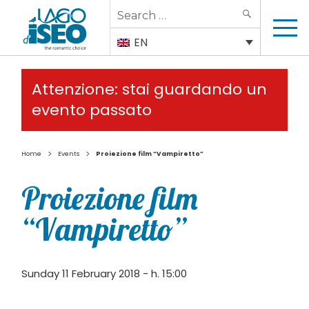
Search
SEARCH
for:
EN
Attenzione: stai guardando un
evento passato
>
>
Home
Events
Proiezione film “Vampiretto”
Proiezione film
“Vampiretto”
Sunday 11 February 2018 - h. 15:00