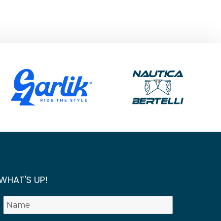
WHAT'S UP!