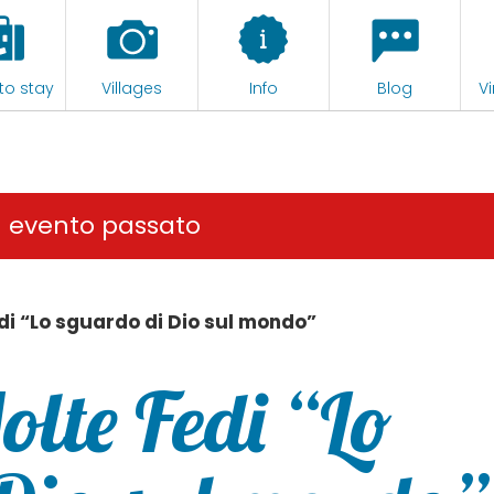
to stay
Villages
Info
Blog
Vi
n evento passato
i “Lo sguardo di Dio sul mondo”
lte Fedi “Lo