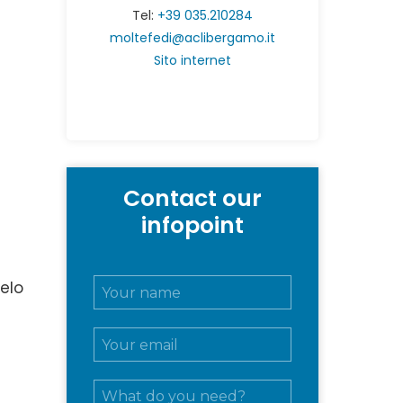
Tel:
+39 035.210284
moltefedi@aclibergamo.it
Sito internet
Contact our
infopoint
N
gelo
o
m
E
e
m
e
a
c
M
i
o