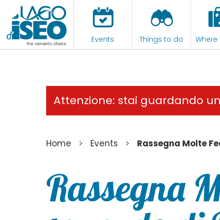
Events
Things to do
Where 
Attenzione: stai guardando u
>
>
Home
Events
Rassegna Molte Fed
Rassegna Mo