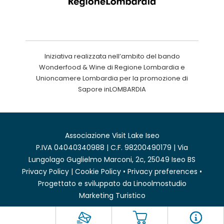
Iniziativa realizzata nell’ambito del bando
Wonderfood & Wine di Regione Lombardia e
Unioncamere Lombardia per la promozione di
Sapore inLOMBARDIA
Associazione Visit Lake Iseo
P.IVA 04040340988 | C.F. 98200490179 | Via
Lungolago Guglielmo Marconi, 2c, 25049 Iseo BS
Privacy Policy
|
Cookie Policy
•
Privacy preferences
•
Progettato e sviluppato da
Linoolmostudio
Marketing Turistico