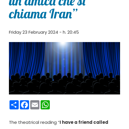
un’amica che si
chiama Iran”
Friday 23 February 2024 - h. 20:45
Condividi
Facebook
Email
WhatsApp
The theatrical reading “
I have a friend called