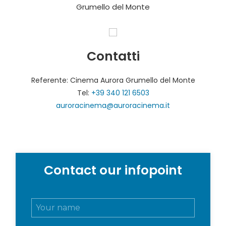
Grumello del Monte
Contatti
Referente: Cinema Aurora Grumello del Monte
Tel:
+39 340 121 6503
auroracinema@auroracinema.it
Contact our infopoint
N
o
m