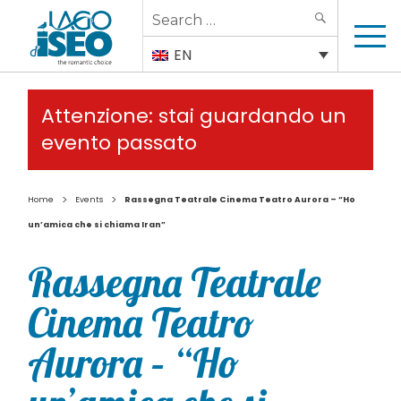
Search
SEARCH
for:
EN
Attenzione: stai guardando un
evento passato
>
>
Home
Events
Rassegna Teatrale Cinema Teatro Aurora – “Ho
un’amica che si chiama Iran”
Rassegna Teatrale
Cinema Teatro
Aurora – “Ho