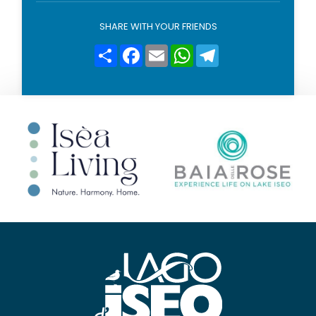
l
i
SHARE WITH YOUR FRIENDS
c
y
Condividi
Facebook
Email
WhatsApp
Telegram
*