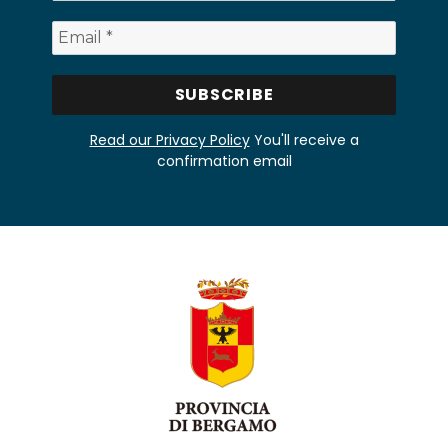
Read our Privacy Policy
You'll receive a
confirmation email