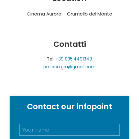
Cinema Aurora – Grumello del Monte
Contatti
Tel:
+39 035.4491349
proloco.gru@gmail.com
Contact our infopoint
N
o
m