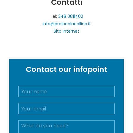
Contatti
Tel:
348 0811402
info@prolocolacollina.it
Sito internet
Contact our infopoint
N
o
m
E
e
m
e
a
c
M
i
o
e
l
g