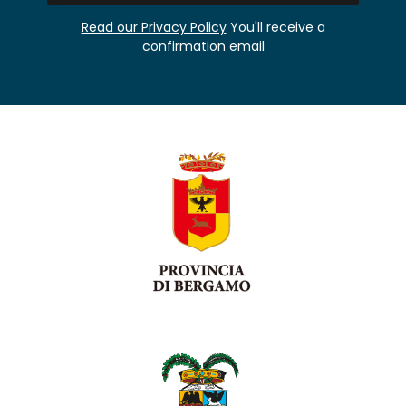
Read our Privacy Policy
You'll receive a
confirmation email