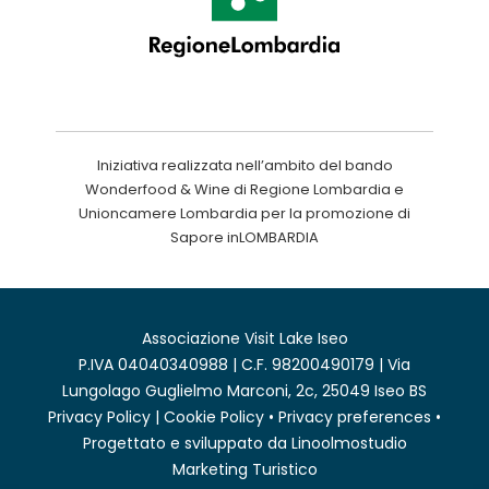
Iniziativa realizzata nell’ambito del bando
Wonderfood & Wine di Regione Lombardia e
Unioncamere Lombardia per la promozione di
Sapore inLOMBARDIA
Associazione Visit Lake Iseo
P.IVA 04040340988 | C.F. 98200490179 | Via
Lungolago Guglielmo Marconi, 2c, 25049 Iseo BS
Privacy Policy
|
Cookie Policy
•
Privacy preferences
•
Progettato e sviluppato da
Linoolmostudio
Marketing Turistico