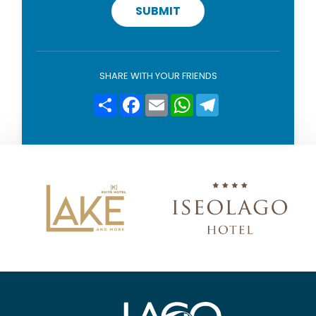
c
SUBMIT
y
p
o
l
i
SHARE WITH YOUR FRIENDS
c
y
Condividi
Facebook
Email
WhatsApp
Telegram
*