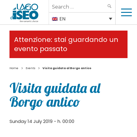
Search
SEARCH
for:
EN
Attenzione: stai guardando un
evento passato
>
>
Home
Events
Visita guidata al Borgo antico
Visita guidata al
Borgo antico
Sunday 14 July 2019 - h. 00:00