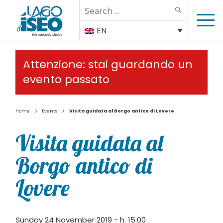
Search
SEARCH
for:
EN
Attenzione: stai guardando un
evento passato
>
>
Home
Events
Visita guidata al Borgo antico di Lovere
Visita guidata al
Borgo antico di
Lovere
Sunday 24 November 2019 - h. 15:00