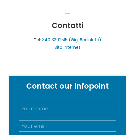
Contatti
Tel:
340 3302515 (Gigi Bertoletti)
Sito internet
Contact our infopoint
N
o
m
E
e
m
e
a