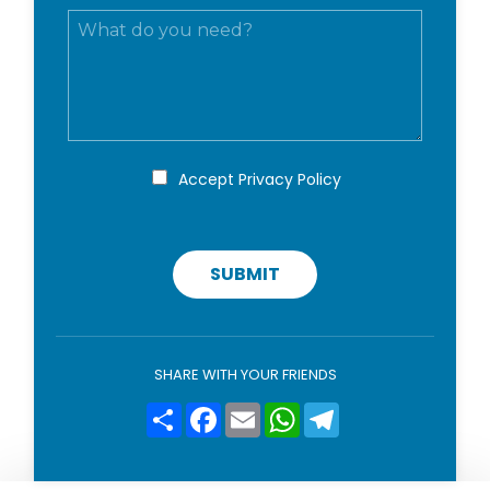
c
M
i
o
e
l
g
s
*
n
s
o
a
m
g
e
g
*
i
P
Accept
Privacy Policy
r
o
i
v
a
c
SUBMIT
y
p
o
l
i
SHARE WITH YOUR FRIENDS
c
y
Condividi
Facebook
Email
WhatsApp
Telegram
*