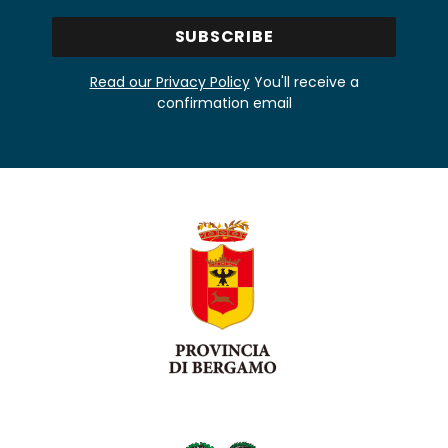
Read our Privacy Policy
You'll receive a
confirmation email