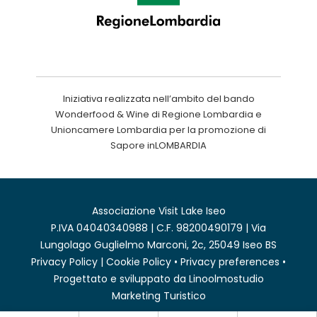
Iniziativa realizzata nell’ambito del bando
Wonderfood & Wine di Regione Lombardia e
Unioncamere Lombardia per la promozione di
Sapore inLOMBARDIA
Associazione Visit Lake Iseo
P.IVA 04040340988 | C.F. 98200490179 | Via
Lungolago Guglielmo Marconi, 2c, 25049 Iseo BS
Privacy Policy
|
Cookie Policy
•
Privacy preferences
•
Progettato e sviluppato da
Linoolmostudio
Marketing Turistico