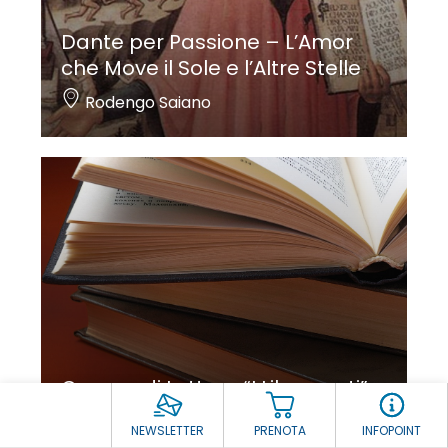
Dante per Passione – L’Amor
che Move il Sole e l’Altre Stelle
Rodengo Saiano
Gruppo di Lettura “I Libronauti”
Palazzolo sull'Oglio
NEWSLETTER
PRENOTA
INFOPOINT