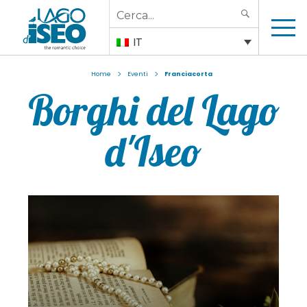
Search
SEARCH
for:
IT
>
>
Home
Eventi
Franciacorta
Borghi del Lago
d'Iseo