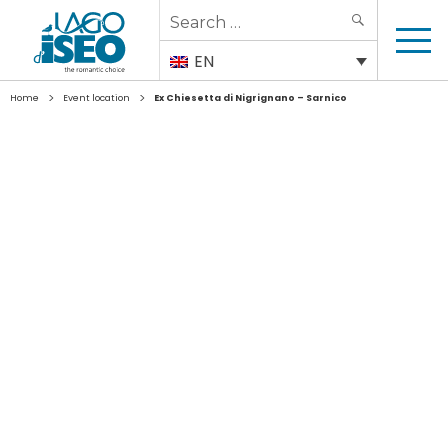
Search
SEARCH
for:
EN
>
>
Home
Event location
Ex Chiesetta di Nigrignano – Sarnico