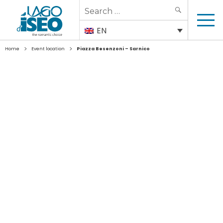
Search
SEARCH
for:
EN
>
>
Home
Event location
Piazza Besenzoni – Sarnico