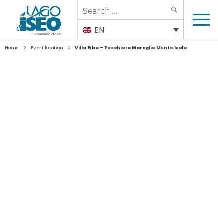
Search
SEARCH
for:
EN
>
>
Home
Event location
Villa Erba – Peschiera Maraglio Monte Isola