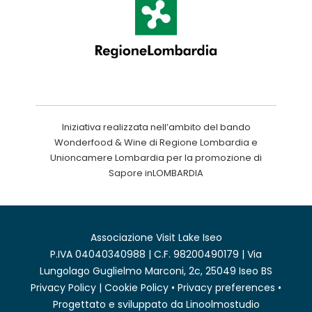
Iniziativa realizzata nell’ambito del bando
Wonderfood & Wine di Regione Lombardia e
Unioncamere Lombardia per la promozione di
Sapore inLOMBARDIA
Associazione Visit Lake Iseo
P.IVA 04040340988 | C.F. 98200490179 | Via
Lungolago Guglielmo Marconi, 2c, 25049 Iseo BS
Privacy Policy
|
Cookie Policy
•
Privacy preferences
•
Progettato e sviluppato da
Linoolmostudio