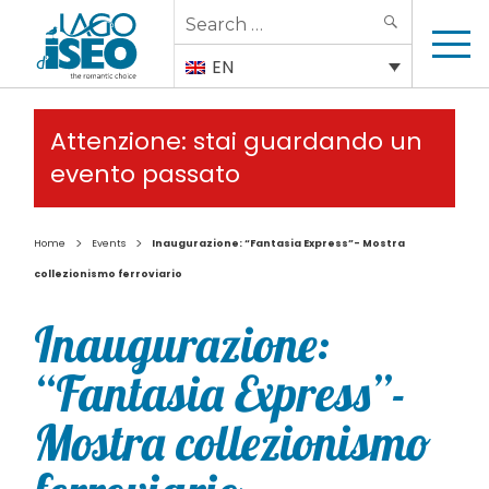
Search
SEARCH
for:
EN
Attenzione: stai guardando un
evento passato
>
>
Home
Events
Inaugurazione: “Fantasia Express”- Mostra
collezionismo ferroviario
Inaugurazione:
“Fantasia Express”-
Mostra collezionismo