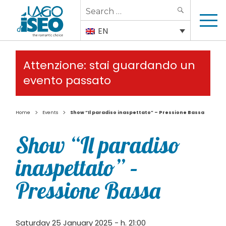
Search
SEARCH
for:
EN
Attenzione: stai guardando un
evento passato
>
>
Home
Events
Show “Il paradiso inaspettato” – Pressione Bassa
Show “Il paradiso
inaspettato” –
Pressione Bassa
Saturday 25 January 2025 - h. 21:00