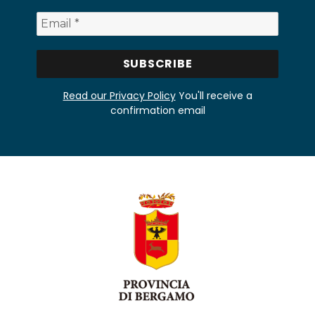
Read our Privacy Policy
You'll receive a
confirmation email