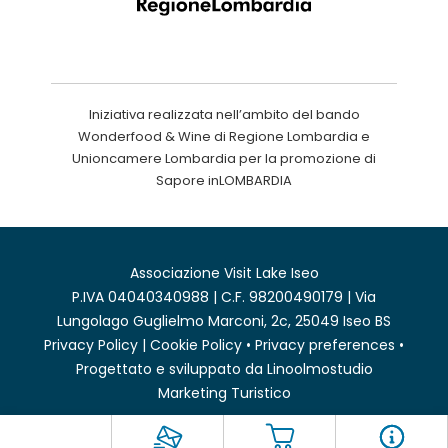
Iniziativa realizzata nell’ambito del bando
Wonderfood & Wine di Regione Lombardia e
Unioncamere Lombardia per la promozione di
Sapore inLOMBARDIA
Associazione Visit Lake Iseo
P.IVA 04040340988 | C.F. 98200490179 | Via
Lungolago Guglielmo Marconi, 2c, 25049 Iseo BS
Privacy Policy
|
Cookie Policy
•
Privacy preferences
•
Progettato e sviluppato da
Linoolmostudio
Marketing Turistico