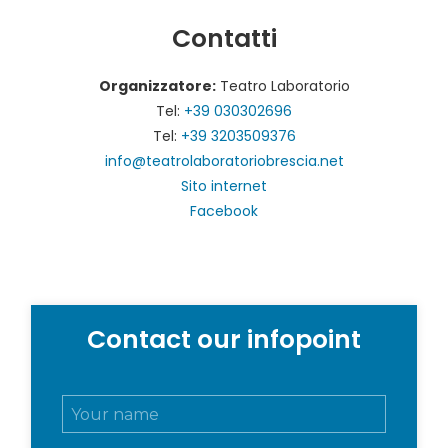
Contatti
Organizzatore:
Teatro Laboratorio
Tel:
+39 030302696
Tel:
+39 3203509376
info@teatrolaboratoriobrescia.net
Sito internet
Facebook
Contact our infopoint
N
o
m