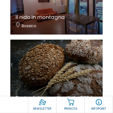
Il nido in montagna
Bossico
Festa del pane di patate 2024
Bossico
NEWSLETTER
PRENOTA
INFOPOINT