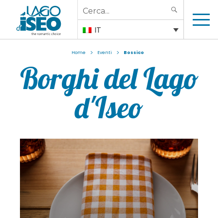
Search
SEARCH
for:
IT
>
>
Home
Eventi
Bossico
Borghi del Lago
d'Iseo