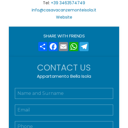
Tel:
+39 3463574749
info@casavacanzemonteisola.it
Website
SHARE WITH FRIENDS
Share
Facebook
Email
WhatsApp
Telegram
CONTACT US
Appartamento Bella Isola
N
o
m
E
e
m
e
a
c
T
i
o