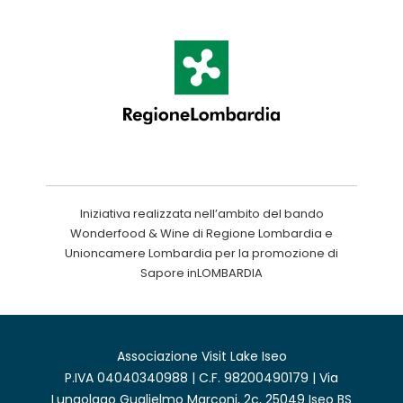
Iniziativa realizzata nell’ambito del bando
Wonderfood & Wine di Regione Lombardia e
Unioncamere Lombardia per la promozione di
Sapore inLOMBARDIA
Associazione Visit Lake Iseo
P.IVA 04040340988 | C.F. 98200490179 | Via
Lungolago Guglielmo Marconi, 2c, 25049 Iseo BS