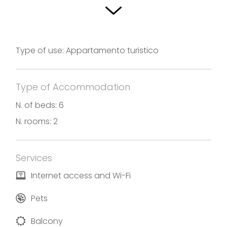
ma si consiglia di chiedere preventivamente
informazioni.
Fotografie e testi forniti da Appartamento Bella
Type of use: Appartamento turistico
Isola
Type of Accommodation
N. of beds: 6
N. rooms: 2
Services
Internet access and Wi-Fi
Pets
Balcony