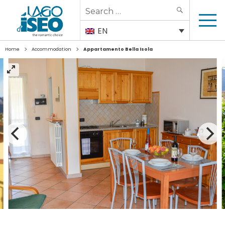
Search
SEARCH
for:
EN
>
>
Home
Accommodation
Appartamento Bella Isola