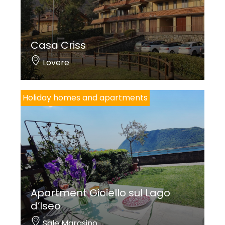
Casa Criss
Lovere
Holiday homes and apartments
Apartment Gioiello sul Lago
d’Iseo
Sale Marasino