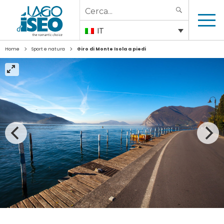
Search
SEARCH
for:
IT
>
>
Home
Sport e natura
Giro di Monte Isola a piedi