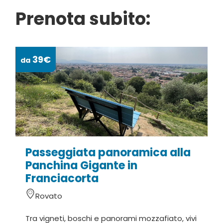
Prenota subito:
39€
da
da
Passeggiata panoramica alla
C
Panchina Gigante in
Franciacorta
Rovato
D
Tra vigneti, boschi e panorami mozzafiato, vivi
v