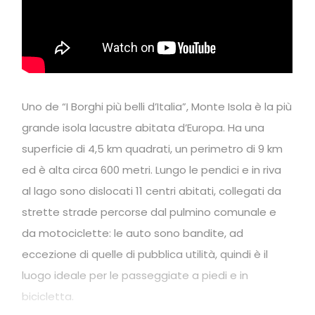
Uno de “I Borghi più belli d’Italia”, Monte Isola è la più
grande isola lacustre abitata d’Europa. Ha una
superficie di 4,5 km quadrati, un perimetro di 9 km
ed è alta circa 600 metri. Lungo le pendici e in riva
al lago sono dislocati 11 centri abitati, collegati da
strette strade percorse dal pulmino comunale e
da motociclette: le auto sono bandite, ad
eccezione di quelle di pubblica utilità, quindi è il
luogo ideale per le passeggiate a piedi e in
bicicletta.