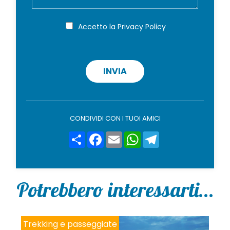
g
e
g
*
i
P
Accetto la
Privacy Policy
r
o
i
v
a
c
INVIA
y
p
o
l
i
CONDIVIDI CON I TUOI AMICI
c
y
Share
Facebook
Email
WhatsApp
Telegram
*
Potrebbero interessarti...
Trekking e passeggiate