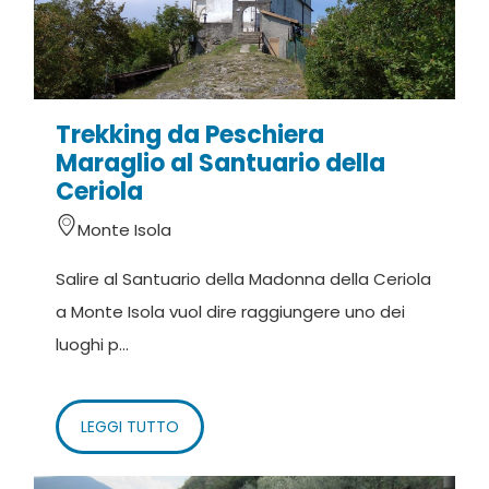
per la località Peschiera Maraglio e da Sale
Marasino per la località Carzano ogni 15/20 minuti
circa.
Trekking da Peschiera
Sono inoltre presenti dei battelli di linea che
Maraglio al Santuario della
collegano l’isola con Iseo. Imbarchi anche dagli altri
Ceriola
porti del lago nel periodo primaverile ed estivo.
Monte Isola
Salire al Santuario della Madonna della Ceriola
a Monte Isola vuol dire raggiungere uno dei
luoghi p...
LEGGI TUTTO