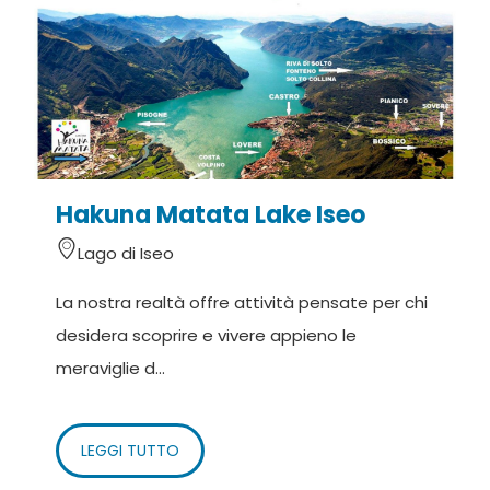
Hakuna Matata Lake Iseo
H
Lago di Iseo
La nostra realtà offre attività pensate per chi
H
desidera scoprire e vivere appieno le
e
meraviglie d...
s
LEGGI TUTTO