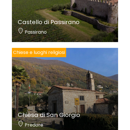
(
Cristo morto
,
Due Marie
) di una bottega
settecentesca.
Castello di Passirano
Passirano
Federico Troletti
Chiese e luoghi religiosi
Chiesa di San Giorgio
Predore