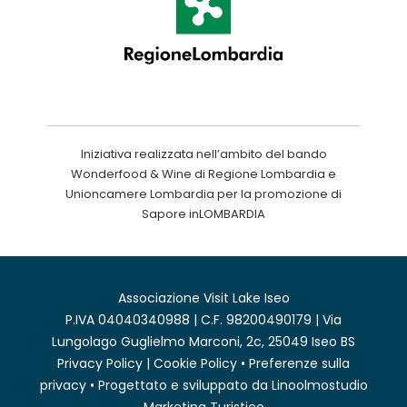
Iniziativa realizzata nell’ambito del bando
Wonderfood & Wine di Regione Lombardia e
Unioncamere Lombardia per la promozione di
Sapore inLOMBARDIA
Associazione Visit Lake Iseo
P.IVA 04040340988 | C.F. 98200490179 | Via
Lungolago Guglielmo Marconi, 2c, 25049 Iseo BS
Privacy Policy
|
Cookie Policy
•
Preferenze sulla
privacy
• Progettato e sviluppato da
Linoolmostudio