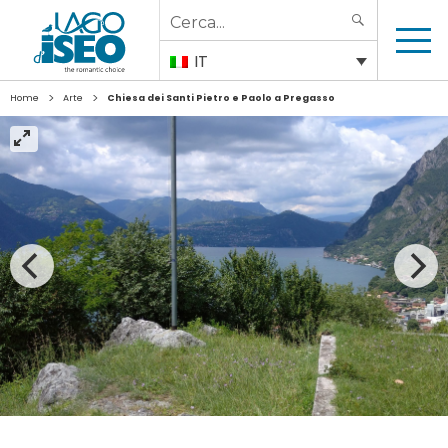
Search
SEARCH
for:
IT
>
>
Home
Arte
Chiesa dei Santi Pietro e Paolo a Pregasso