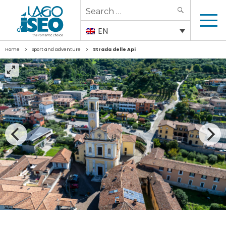
Search
SEARCH
for:
EN
>
>
Home
Sport and adventure
Strada delle Api