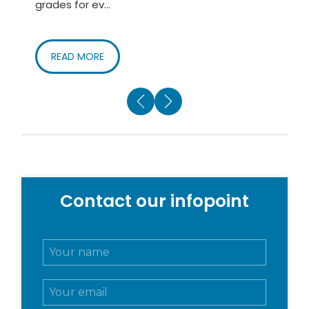
grades for ev...
of
READ MORE
Contact our infopoint
N
o
m
E
e
m
e