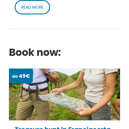
und führt weiter bergauf auf dem Saumpfad.
READ MORE
An der Kreuzung mit der asphaltierten Straße
biegen Sie leicht links ab und dann rechts in die Via
Diaz. Die Route führt weiter bergauf, und die
asphaltierte Straße geht in den Saumpfad über,
Book now:
der nach Nistisino führt. Bevor Sie das Dorf
erreichen, erreichen Sie links den Bienenstand, wo
pädagogische Aktivitäten angeboten werden. Die
49€
da
da
Route endet in Nistisino, wo Sie den Picknickplatz
mit einem ausgewiesenen Grillplatz erreichen.
How to arrive and where
to park/Anreise und
Parkplatz