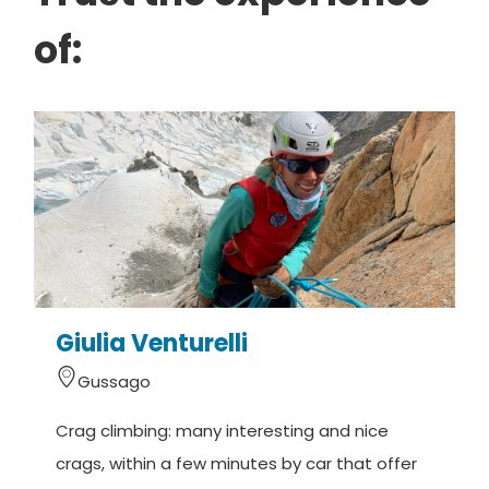
fahren Sie Richtung Stadtzentrum, bis Sie zu den
of:
Parkplätzen gelangen.
Parkplätze stehen in der Nähe des Bahnhofs zum
Stundentarif und in anderen Bereichen zum
Tagestarif zur Verfügung. Kostenlose Parkplätze in
Nistisino.
Giulia Venturelli
H
Gussago
Crag climbing: many interesting and nice
H
crags, within a few minutes by car that offer
e